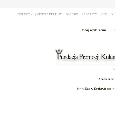
|
|
|
|
|
BIBLIOTEKI
CENTRA KULTURY
GALERIE
KABARETY
KINA
K
Dodaj wydarzenie
|
D
P
O patronacie
Serwis
Dziś w Krakowie
jest w 