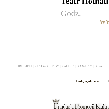
Teatr Hothaus
Godz.
WY
|
|
|
|
|
BIBLIOTEKI
CENTRA KULTURY
GALERIE
KABARETY
KINA
K
Dodaj wydarzenie
|
D