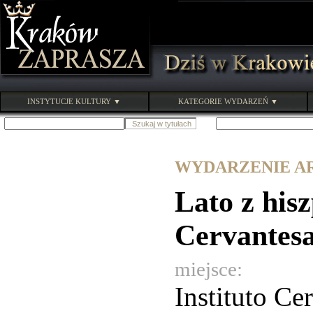
INSTYTUCJE KULTURY ▼
KATEGORIE WYDARZEŃ ▼
WYDARZENIE ARC
Lato z his
Cervantes
miejsce:
Instituto Ce