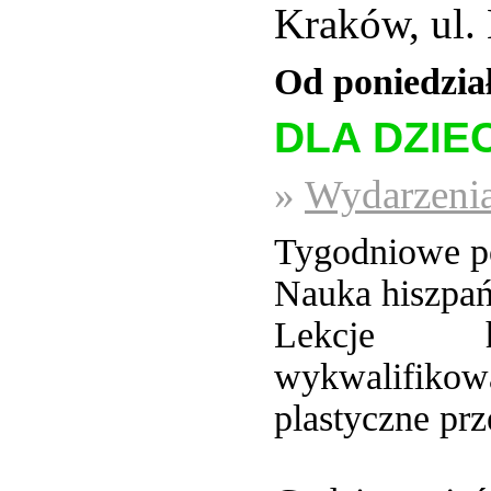
Kraków, ul.
Od poniedział
DLA DZIEC
»
Wydarzenia
Tygodniowe pó
Nauka hiszpań
Lekcje h
wykwalifikow
plastyczne pr