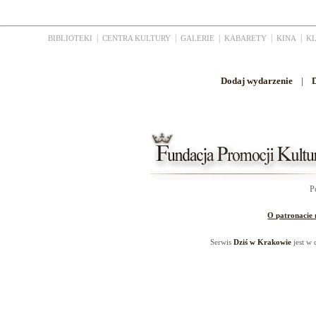
|
|
|
|
|
BIBLIOTEKI
CENTRA KULTURY
GALERIE
KABARETY
KINA
K
Dodaj wydarzenie
|
D
P
O patronacie
Serwis
Dziś w Krakowie
jest w 