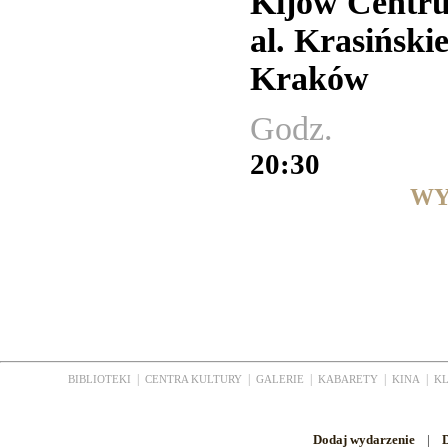
Kijów Centr
al. Krasiński
Kraków
Godz.
20:30
WY
|
|
|
|
|
BIBLIOTEKI
CENTRA KULTURY
GALERIE
KABARETY
KINA
K
Dodaj wydarzenie
|
D