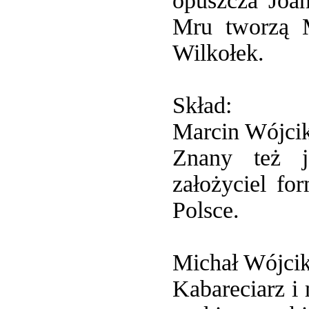
opuszcza Joan
Mru tworzą 
Wilkołek.
Skład:
Marcin Wójci
Znany też j
założyciel fo
Polsce.
Michał Wójci
Kabareciarz i