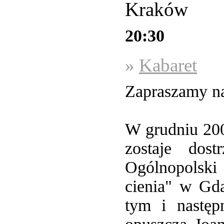
Kraków
20:30
»
Kabaret
Zapraszamy na
W grudniu 200
zostaje dost
Ogólnopolski
cienia" w Gd
tym i następ