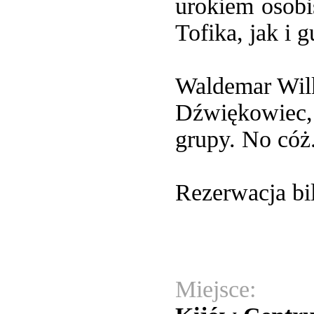
urokiem osobi
Tofika, jak i 
Waldemar Wil
Dźwiękowiec,
grupy. No cóż.
Rezerwacja bi
Miejsce: