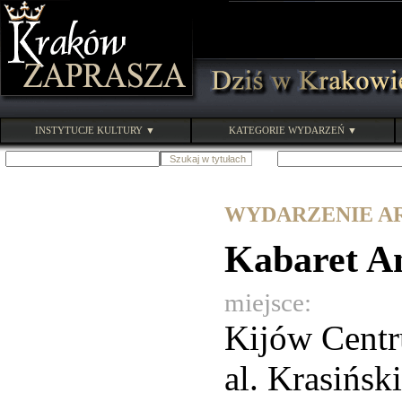
INSTYTUCJE KULTURY ▼
KATEGORIE WYDARZEŃ ▼
WYDARZENIE ARC
Kabaret A
miejsce:
Kijów Cent
al. Krasińsk