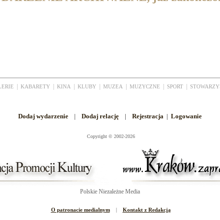
|
|
|
|
|
|
|
LERIE
KABARETY
KINA
KLUBY
MUZEA
MUZYCZNE
SPORT
STOWARZY
Dodaj wydarzenie
|
Dodaj relację
|
Rejestracja
|
Logowanie
Copyright
©
2002-2026
Polskie Niezależne Media
O patronacie medialnym
|
Kontakt z Redakcją