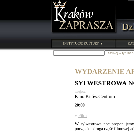
INSTYTUCJE KULTURY ▼
KAT
WYDARZENIE ARC
SYLWESTROWA N
miejsce:
Kino Kijów.Centrum
20:00
»
Film
W sylwestrową noc proponujemy 
początek - druga część filmowej a