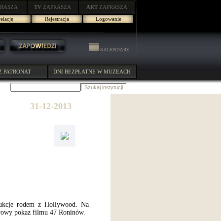
RASZA
TV
ZAPRASZA
ART
ZAPRASZA
elację
Rejestracja
Logowanie
KALENDARZ
Z PATRONAT
DNI BEZPŁATNE W MUZEACH
31-12-2013
dukcje rodem z Hollywood. Na
erowy pokaz filmu 47 Roninów.