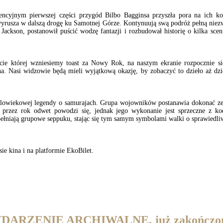
ncyjnym pierwszej części przygód Bilbo Bagginsa przyszła pora na ich kol
yrusza w dalszą drogę ku Samotnej Górze. Kontynuują swą podróż pełną nie
 Jackson, postanowił puścić wodzę fantazji i rozbudował historię o kilka sc
kcie której wzniesiemy toast za Nowy Rok, na naszym ekranie rozpocznie s
a. Nasi widzowie będą mieli wyjątkową okazję, by zobaczyć to dzieło aż dzie
wielowiekowej legendy o samurajach. Grupa wojowników postanawia dokonać z
przez rok odwet powodzi się, jednak jego wykonanie jest sprzeczne z ko
pełniają grupowe seppuku, stając się tym samym symbolami walki o sprawiedli
sie kina i na platformie EkoBilet.
DARZENIE ARCHIWALNE, już zakończo