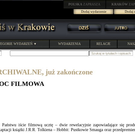
POLSKA
ZAPRASZA
KRAKÓW
ZAP
Dodaj wydarzenie
Dodaj r
EGORIE WYDARZEŃ ▼
WYDARZENIA
RELACJE
NAS
HIWALNE, już zakończone
OC FILMOWA
Państwu iście filmową ucztę – dwie rewelacyjnie zapowiadające się pro
daptacji książki J.R.R. Tolkiena – Hobbit: Pustkowie Smauga oraz przedpremi