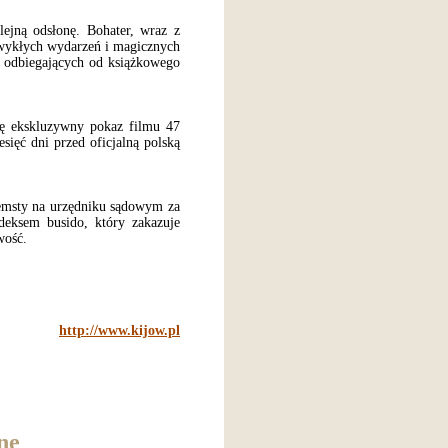
ejną odsłonę. Bohater, wraz z
zwykłych wydarzeń i magicznych
en odbiegających od książkowego
ię ekskluzywny pokaz filmu 47
sięć dni przed oficjalną polską
emsty na urzędniku sądowym za
deksem busido, który zakazuje
wość.
http://www.kijow.pl
ne