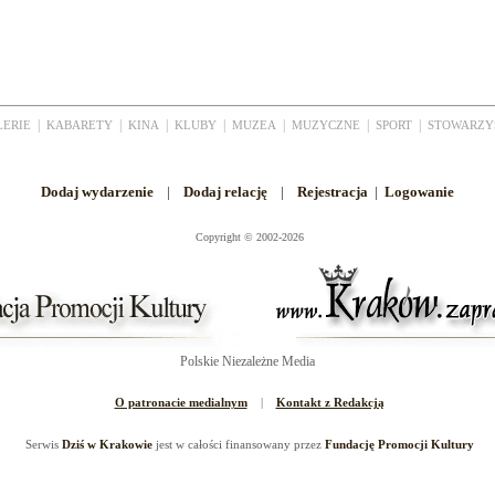
|
|
|
|
|
|
|
LERIE
KABARETY
KINA
KLUBY
MUZEA
MUZYCZNE
SPORT
STOWARZY
Dodaj wydarzenie
|
Dodaj relację
|
Rejestracja
|
Logowanie
Copyright
©
2002-2026
Polskie Niezależne Media
O patronacie medialnym
|
Kontakt z Redakcją
Serwis
Dziś w Krakowie
jest w całości finansowany przez
Fundację Promocji Kultury