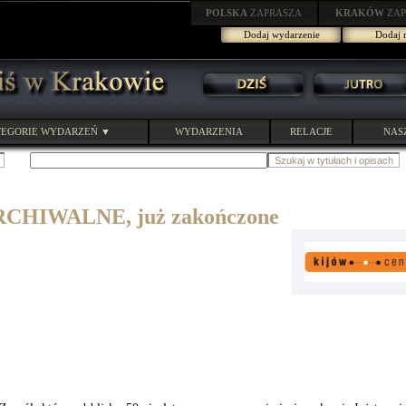
POLSKA
ZAPRASZA
KRAKÓW
ZAP
Dodaj wydarzenie
Dodaj r
EGORIE WYDARZEŃ ▼
WYDARZENIA
RELACJE
NAS
HIWALNE, już zakończone