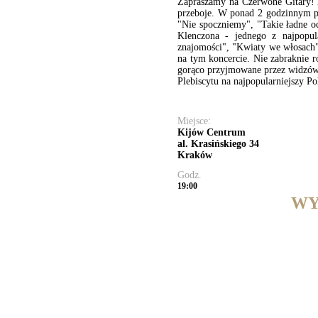
Zapraszamy na Czerwone Gitary! Z
przeboje. W ponad 2 godzinnym pro
"Nie spoczniemy", "Takie ładne o
Klenczona - jednego z najpopul
znajomości", "Kwiaty we włosach",
na tym koncercie. Nie zabraknie r
gorąco przyjmowane przez widzów, 
Plebiscytu na najpopularniejszy P
Miejsce:
Kijów Centrum
al. Krasińskiego 34
Kraków
Godz.
19:00
WY