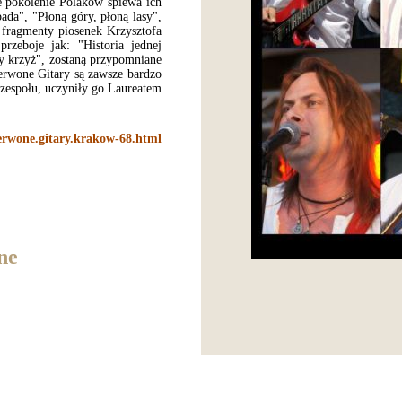
e pokolenie Polaków śpiewa ich
ada", "Płoną góry, płoną lasy",
 fragmenty piosenek Krzysztofa
zeboje jak: "Historia jednej
ły krzyż", zostaną przypomniane
zerwone Gitary są zawsze bardzo
 zespołu, uczyniły go Laureatem
erwone.gitary.krakow-68.html
ne