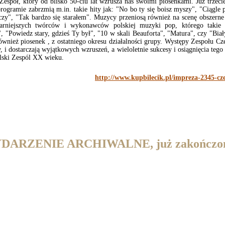
espół, który od blisko 50-ciu lat wzrusza nas swoimi piosenkami. Już trzeci
gramie zabrzmią m.in. takie hity jak: "No bo ty się boisz myszy", "Ciągle p
czy", "Tak bardzo się starałem". Muzycy przeniosą również na scenę obszerne
arniejszych twórców i wykonawców polskiej muzyki pop, którego takie pr
 "Powiedz stary, gdzieś Ty był", "10 w skali Beauforta", "Matura", czy "Bia
ównież piosenek , z ostatniego okresu działalności grupy. Występy Zespołu C
i dostarczają wyjątkowych wzruszeń, a wieloletnie sukcesy i osiągnięcia tego
olski Zespól XX wieku.
http://www.kupbilecik.pl/impreza-2345-cz
DARZENIE ARCHIWALNE, już zakończo