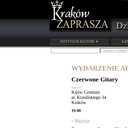
INSTYTUCJE KULTURY ▼
KAT
WYDARZENIE ARC
Czerwone Gitary
miejsce:
Kijów Centrum
al. Krasińskiego 34
Kraków
19:00
»
Muzyka