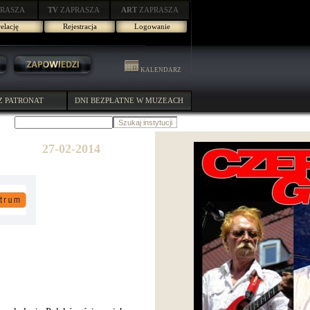
RASZA
TV
ZAPRASZA
ART
ZAPRASZA
elację
Rejestracja
Logowanie
KALENDARZ
Z PATRONAT
DNI BEZPŁATNE W MUZEACH
27-02-2014