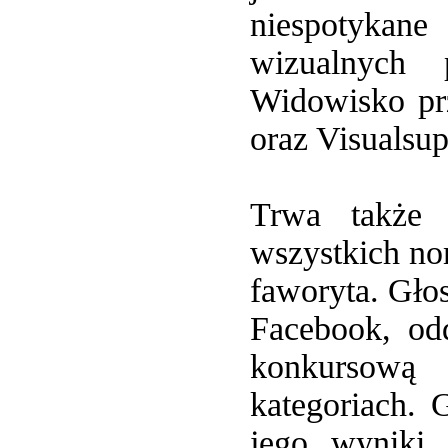
niespotykane
wizualnych 
Widowisko pr
oraz Visualsu
Trwa także 
wszystkich n
faworyta. Gło
Facebook, od
konkursową
kategoriach. 
jego wyniki 