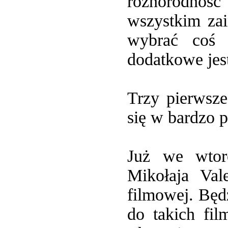
różnorodnoś
wszystkim za
wybrać coś 
dodatkowe jes
Trzy pierwsze
się w bardzo 
Już we wtor
Mikołaja Val
filmowej. Będ
do takich fi