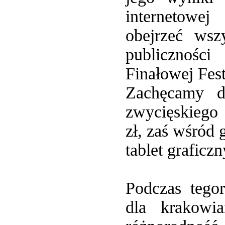
internetowe
obejrzeć wsz
publicznośc
Finałowej Fes
Zachęcamy d
zwycięskiego
zł, zaś wśród
tablet graficz
Podczas tegor
dla krakowi