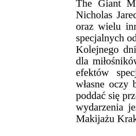
The Giant Me
Nicholas Jare
oraz wielu in
specjalnych o
Kolejnego dni
dla miłośnikó
efektów sp
własne oczy 
poddać się pr
wydarzenia je
Makijażu Kra