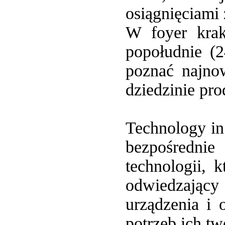
osiągnięciami 
W foyer krak
popołudnie (
poznać najnow
dziedzinie pro
Technology in
bezpośredni
technologii, 
odwiedzając
urządzenia i 
potrzeb ich tw