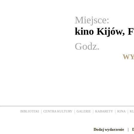
Miejsce:
kino Kijów, 
Godz.
WY
|
|
|
|
|
BIBLIOTEKI
CENTRA KULTURY
GALERIE
KABARETY
KINA
K
Dodaj wydarzenie
|
D