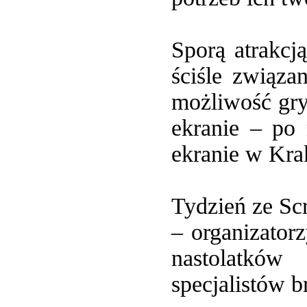
Sporą atrakcj
ściśle związa
możliwość g
ekranie – po
ekranie w Kra
Tydzień ze Sc
– organizatorz
nastolatków
specjalistów b