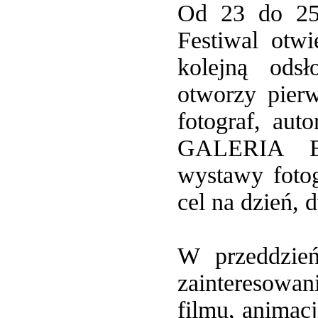
Od 23 do 25 
Festiwal otwi
kolejną odsł
otworzy pier
fotograf, aut
GALERIA BE
wystawy fotog
cel na dzień, 
W przeddzień
zainteresowa
filmu, animacj