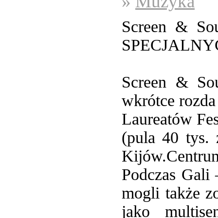
»
Muzyka
Screen & S
SPECJALNY
Screen & Sou
wkrótce rozda
Laureatów Fe
(pula 40 tys.
Kijów.Centr
Podczas Gali 
mogli także z
jako multis