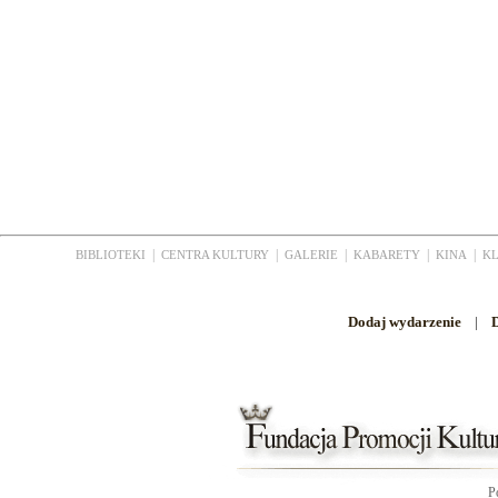
|
|
|
|
|
BIBLIOTEKI
CENTRA KULTURY
GALERIE
KABARETY
KINA
K
Dodaj wydarzenie
|
D
P