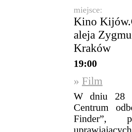
miejsce:
Kino Kijów.
aleja Zygmu
Kraków
19:00
»
Film
W dniu 28 l
Centrum odbę
Finder”, p
uprawiającyc