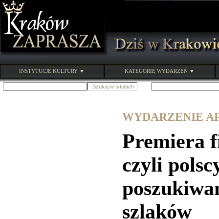
INSTYTUCJE KULTURY ▼
KATEGORIE WYDARZEŃ ▼
WYDARZENIE ARC
Premiera f
czyli pols
poszukiwan
szlaków