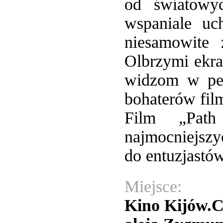
od światowy
wspaniale uc
niesamowite z
Olbrzymi ekr
widzom w peł
bohaterów fil
Film „Path
najmocniejszy
do entuzjastów
Miejsce:
Kino Kijów.