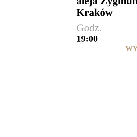
aleja Zygmun
Kraków
Godz.
19:00
WY