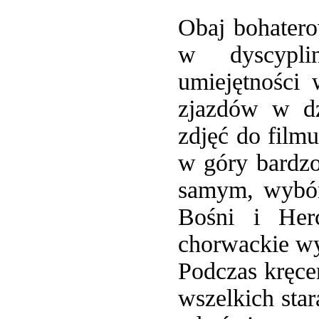
Obaj bohatero
w dyscyplin
umiejętności
zjazdów w dz
zdjęć do filmu
w góry bardzo
samym, wybór
Bośni i Her
chorwackie wy
Podczas kręce
wszelkich star