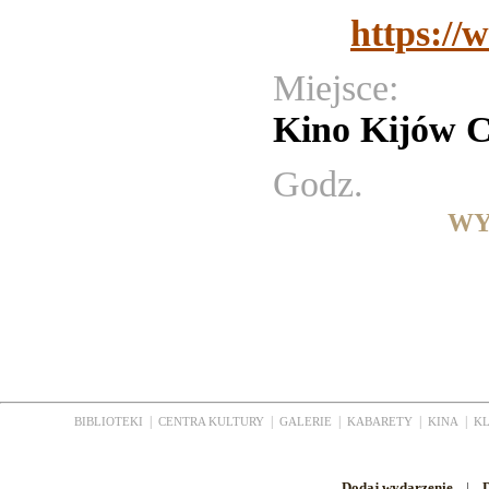
https://
Miejsce:
Kino Kijów 
Godz.
WY
|
|
|
|
|
BIBLIOTEKI
CENTRA KULTURY
GALERIE
KABARETY
KINA
K
Dodaj wydarzenie
|
D