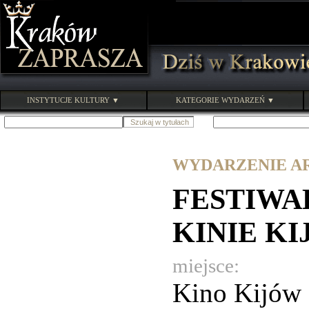
INSTYTUCJE KULTURY ▼
KATEGORIE WYDARZEŃ ▼
WYDARZENIE ARC
FESTIWA
KINIE K
miejsce:
Kino Kijów