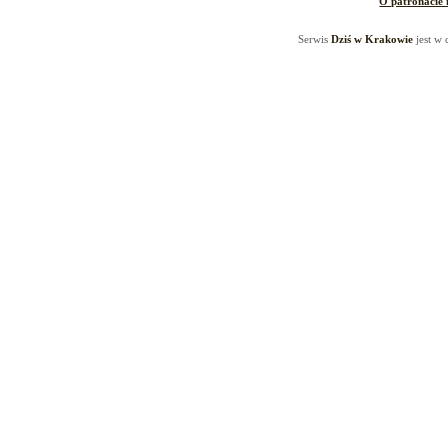
O patronacie
Serwis
Dziś w Krakowie
jest w 