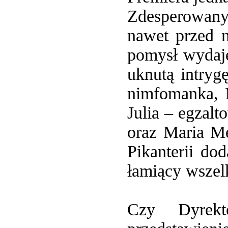
Zdesperowany
nawet przed n
pomysł wydaje
uknutą intry
nimfomanka, 
Julia – egzal
oraz Maria Me
Pikanterii do
łamiący wszel
Czy Dyrekt