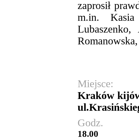
zaprosił praw
m.in. Kasia
Lubaszenko, 
Romanowska, 
Miejsce:
Kraków kijó
ul.Krasińskie
Godz.
18.00