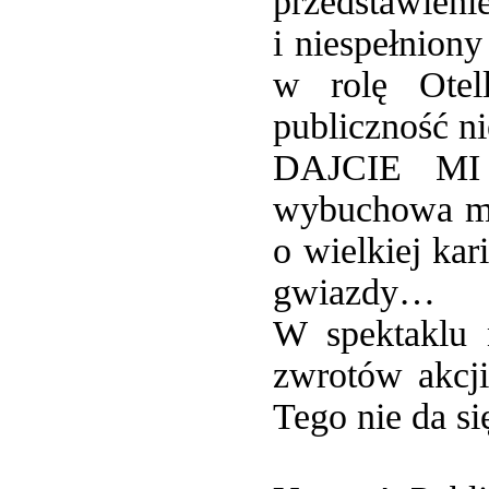
przedstawieni
i niespełniony
w rolę Otel
publiczność 
DAJCIE MI 
wybuchowa mie
o wielkiej ka
gwiazdy…
W spektaklu 
zwrotów akcji
Tego nie da si