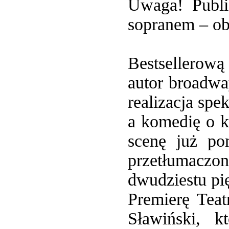
Uwaga! Publi
sopranem – ob
Bestsellerową
autor broadw
realizacja spe
a komedię o k
scenę już po
przetłumaczo
dwudziestu pię
Premierę Teat
Sławiński, k