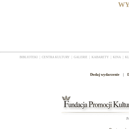
WY
|
|
|
|
|
BIBLIOTEKI
CENTRA KULTURY
GALERIE
KABARETY
KINA
K
Dodaj wydarzenie
|
D
P