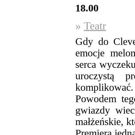
18.00
»
Teatr
Gdy do Cleve
emocje melom
serca wyczeku
uroczystą p
komplikować.
Powodem teg
gwiazdy wiec
małżeńskie, kt
Premiera jedn