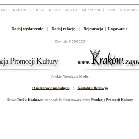
|
|
|
|
|
|
|
LERIE
KABARETY
KINA
KLUBY
MUZEA
MUZYCZNE
SPORT
STOWARZY
Dodaj wydarzenie
|
Dodaj relację
|
Rejestracja
|
Logowanie
Copyright
©
2002-2026
Polskie Niezależne Media
O patronacie medialnym
|
Kontakt z Redakcją
Serwis
Dziś w Krakowie
jest w całości finansowany przez
Fundację Promocji Kultury