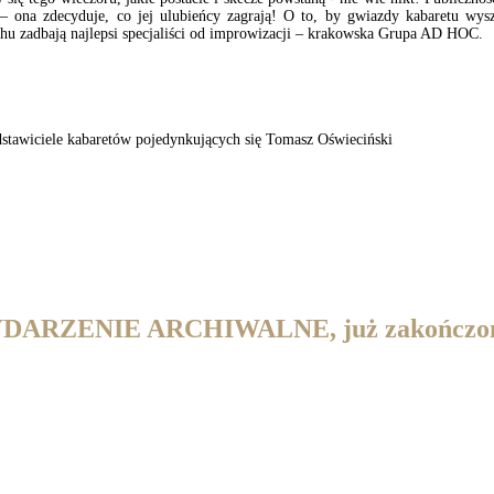
 – ona zdecyduje, co jej ulubieńcy zagrają! O to, by gwiazdy kabaretu wy
chu zadbają najlepsi specjaliści od improwizacji – krakowska Grupa AD HOC.
tawiciele kabaretów pojedynkujących się Tomasz Oświeciński
DARZENIE ARCHIWALNE, już zakończo