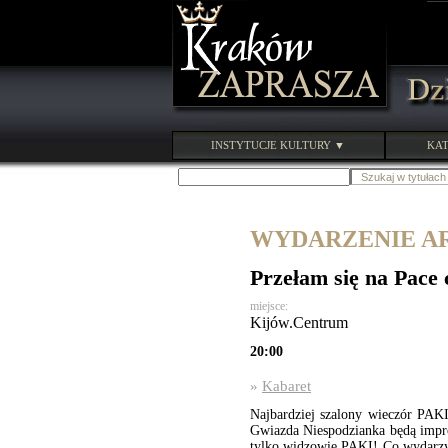
INSTYTUCJE KULTURY ▼
KAT
WYDARZENIE ARC
Przełam się na Pace 
miejsce:
Kijów.Centrum
20:00
»
Kabaret
Najbardziej szalony wieczór PAKI
Gwiazda Niespodzianka będą impro
tylko widzowie PAKI! Co wydarzy s