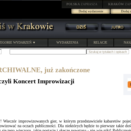
POLSKA
ZAPRASZA
KRAKÓW
ZAP
Dodaj wydarzenie
Dodaj r
EGORIE WYDARZEŃ ▼
WYDARZENIA
RELACJE
NAS
HIWALNE, już zakończone
czyli Koncert Improwizacji
! Wieczór improwizowanych gier, w którym przedstawiciele kabaretów pojed
wizować na oczach publiczności. Dla niektórych będzie to pierwsze takie doś
ię tego wieczoru, jakie postacie i skecze powstaną - nie wie nikt! Publiczno