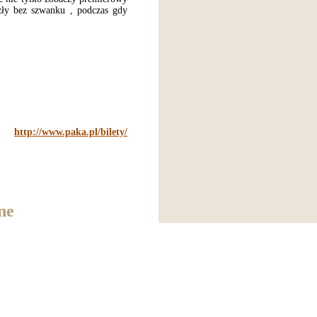
szły bez szwanku , podczas gdy
http://www.paka.pl/bilety/
ne