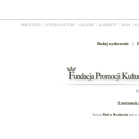
|
|
|
|
|
BIBLIOTEKI
CENTRA KULTURY
GALERIE
KABARETY
KINA
K
Dodaj wydarzenie
|
D
P
O patronacie
Serwis
Dziś w Krakowie
jest w 