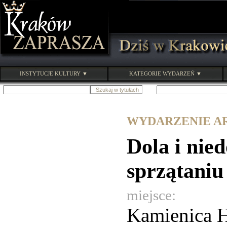
INSTYTUCJE KULTURY ▼
KATEGORIE WYDARZEŃ ▼
WYDARZENIE ARC
Dola i nied
sprzątani
miejsce:
Kamienica H