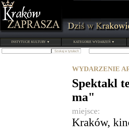
INSTYTUCJE KULTURY ▼
KATEGORIE WYDARZEŃ ▼
WYDARZENIE ARC
Spektakl t
ma"
miejsce:
Kraków, kin