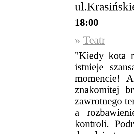
ul.Krasińsk
18:00
»
Teatr
"Kiedy kota n
istnieje sza
momencie! A
znakomitej br
zawrotnego te
a rozbawien
kontroli. Po