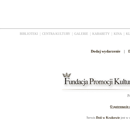
|
|
|
|
|
BIBLIOTEKI
CENTRA KULTURY
GALERIE
KABARETY
KINA
K
Dodaj wydarzenie
|
D
P
O patronacie
Serwis
Dziś w Krakowie
jest w 