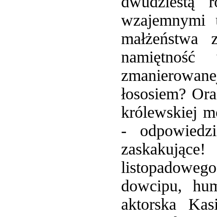
dwudziestą 
wzajemnymi u
małżeństwa 
namiętność
zmanierowanej
łososiem? Ora
królewskiej m
- odpowiedz
zaskakujące
listopadoweg
dowcipu, hu
aktorska Kas