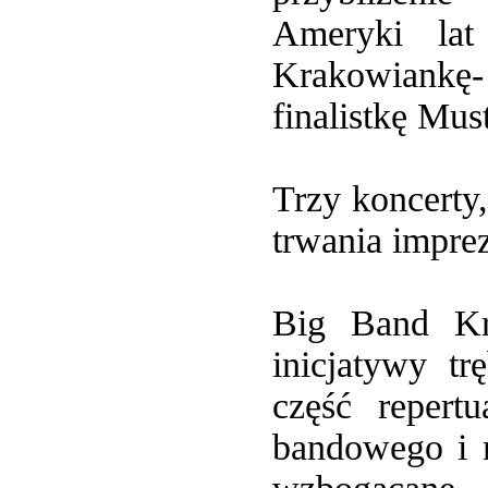
Ameryki lat
Krakowiankę-
finalistkę Mus
Trzy koncerty
trwania impre
Big Band Kr
inicjatywy t
część repert
bandowego i m