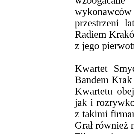
wzbogacane
wykonawców 
przestrzeni 
Radiem Krakó
z jego pierwo
Kwartet Smy
Bandem Krak j
Kwartetu obe
jak i rozrywk
z takimi firm
Grał również 