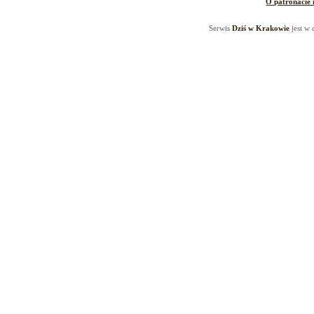
O patronacie
Serwis
Dziś w Krakowie
jest w 