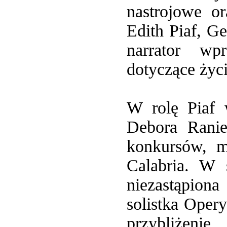
nastrojowe o
Edith Piaf, G
narrator wp
dotyczące życ
W rolę Piaf 
Debora Ranie
konkursów, 
Calabria. W 
niezastąpion
solistka Oper
przybliżeni