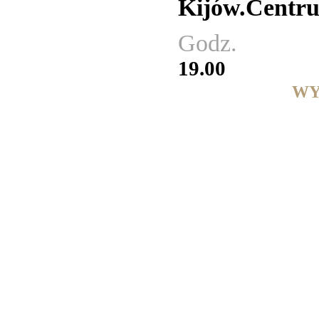
Kijów.Centr
Godz.
19.00
WY