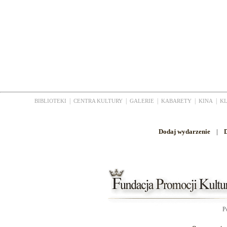
|
|
|
|
|
BIBLIOTEKI
CENTRA KULTURY
GALERIE
KABARETY
KINA
K
Dodaj wydarzenie
|
D
P