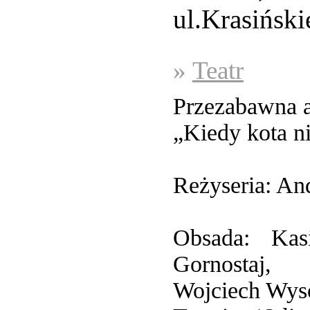
ul.Krasińsk
»
Teatr
Przezabawna a
„Kiedy kota 
Reżyseria: An
Obsada: Kas
Gornostaj,
Wojciech Wyso