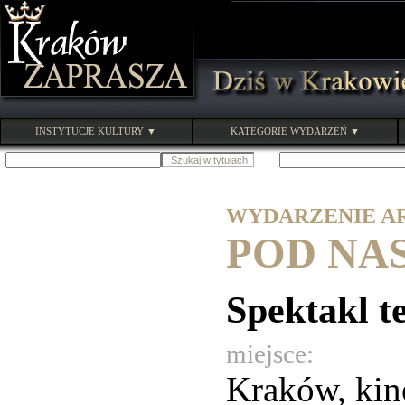
INSTYTUCJE KULTURY ▼
KATEGORIE WYDARZEŃ ▼
WYDARZENIE ARC
POD NA
Spektakl t
miejsce:
Kraków, ki