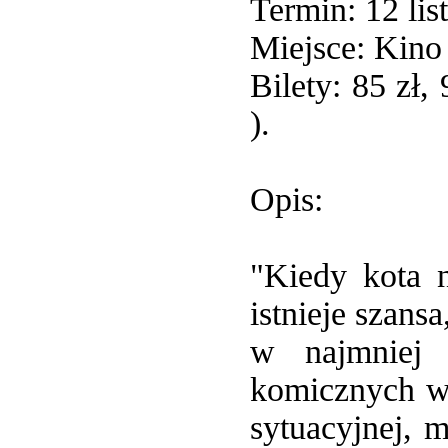
Termin: 12 lis
Miejsce: Kin
Bilety: 85 zł,
).
Opis:
"Kiedy kota n
istnieje szansa
w najmniej
komicznych wy
sytuacyjnej, 