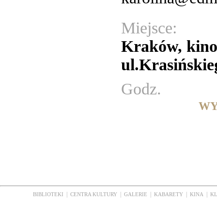
Miejsce:
Kraków, kin
ul.Krasińskie
Godz.
WY
|
|
|
|
|
BIBLIOTEKI
CENTRA KULTURY
GALERIE
KABARETY
KINA
K