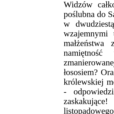
Widzów całko
poślubna do S
w dwudziestą
wzajemnymi u
małżeństwa 
namiętność
zmanierowanej
łososiem? Ora
królewskiej m
- odpowiedz
zaskakujące
listopadoweg