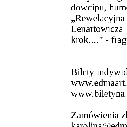
dowcipu, humo
„Rewelacyjna
Lenartowicza 
krok....” - fra
Bilety indywid
www.edmaart
www.biletyna.
Zamówienia z
karolina@edmaa