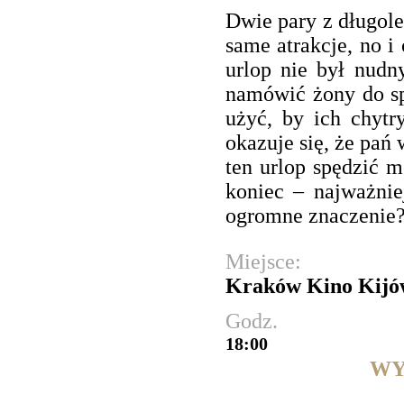
Dwie pary z długole
same atrakcje, no i
urlop nie był nudn
namówić żony do sp
użyć, by ich chytr
okazuje się, że pań
ten urlop spędzić 
koniec – najważni
ogromne znaczenie
Miejsce:
Kraków Kino Kijó
Godz.
18:00
WY