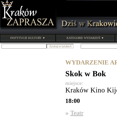
INSTYTUCJE KULTURY ▼
KATEGORIE WYDARZEŃ ▼
WYDARZENIE ARC
Skok w Bok
miejsce:
Kraków Kino Ki
18:00
»
Teatr