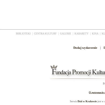
|
|
|
|
|
BIBLIOTEKI
CENTRA KULTURY
GALERIE
KABARETY
KINA
K
Dodaj wydarzenie
|
D
P
O patronacie
Serwis
Dziś w Krakowie
jest w 