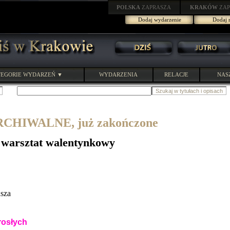
POLSKA
ZAPRASZA
KRAKÓW
ZAP
Dodaj wydarzenie
Dodaj r
EGORIE WYDARZEŃ ▼
WYDARZENIA
RELACJE
NAS
HIWALNE, już zakończone
- warsztat walentynkowy
usza
rosłych