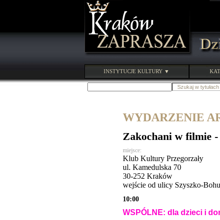
INSTYTUCJE KULTURY ▼
KAT
WYDARZENIE ARC
Zakochani w filmie 
miejsce:
Klub Kultury Przegorzały
ul. Kamedulska 70
30-252 Kraków
wejście od ulicy Szyszko-Boh
10:00
WSPÓLNE: dla dzieci i do