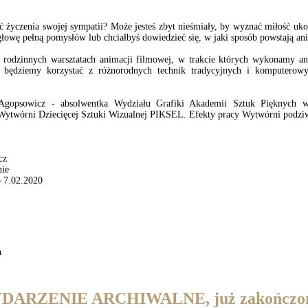
 życzenia swojej sympatii? Może jesteś zbyt nieśmiały, by wyznać miłość uko
głowę pełną pomysłów lub chciałbyś dowiedzieć się, w jaki sposób powstają a
 rodzinnych warsztatach animacji filmowej, w trakcie których wykonamy a
i, będziemy korzystać z różnorodnych technik tradycyjnych i komputerow
 Agopsowicz - absolwentka Wydziału Grafiki Akademii Sztuk Pięknych 
 Wytwórni Dziecięcej Sztuki Wizualnej PIKSEL. Efekty pracy Wytwórni podzi
cz
nie
o 7.02.2020
a
DARZENIE ARCHIWALNE, już zakończo