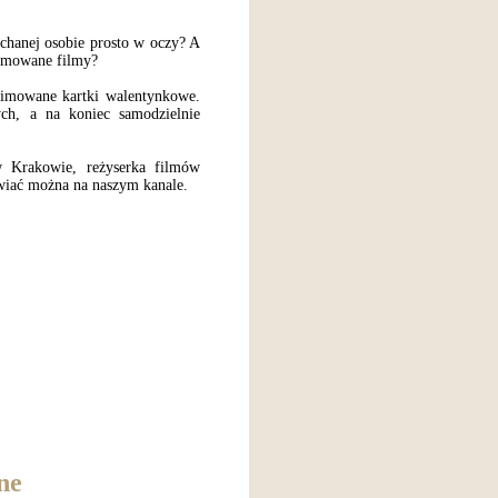
chanej osobie prosto w oczy? A
nimowane filmy?
nimowane kartki walentynkowe.
ych, a na koniec samodzielnie
w Krakowie, reżyserka filmów
wiać można na naszym kanale.
ne