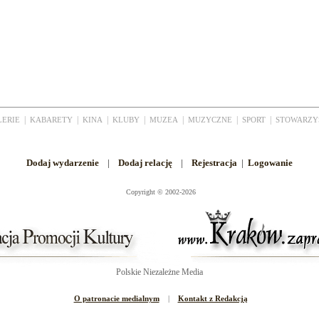
|
|
|
|
|
|
|
LERIE
KABARETY
KINA
KLUBY
MUZEA
MUZYCZNE
SPORT
STOWARZY
Dodaj wydarzenie
|
Dodaj relację
|
Rejestracja
|
Logowanie
Copyright
©
2002-2026
Polskie Niezależne Media
O patronacie medialnym
|
Kontakt z Redakcją