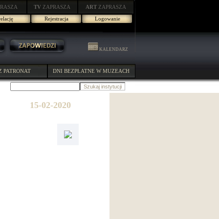
RASZA
TV
ZAPRASZA
ART
ZAPRASZA
elację
Rejestracja
Logowanie
KALENDARZ
Z PATRONAT
DNI BEZPŁATNE W MUZEACH
15-02-2020