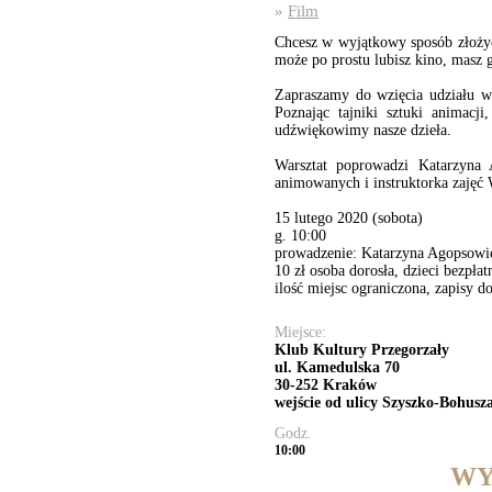
»
Film
Chcesz w wyjątkowy sposób złożyć
może po prostu lubisz kino, masz 
Zapraszamy do wzięcia udziału w
Poznając tajniki sztuki animacj
udźwiękowimy nasze dzieła.
Warsztat poprowadzi Katarzyna
animowanych i instruktorka zajęć
15 lutego 2020 (sobota)
g. 10:00
prowadzenie: Katarzyna Agopsowi
10 zł osoba dorosła, dzieci bezpłat
ilość miejsc ograniczona, zapisy d
Miejsce:
Klub Kultury Przegorzały
ul. Kamedulska 70
30-252 Kraków
wejście od ulicy Szyszko-Bohusz
Godz.
10:00
WY