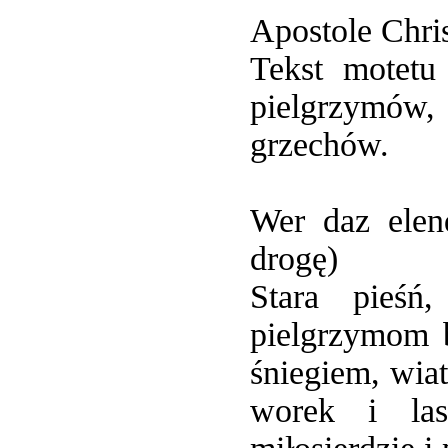
Apostole Chris
Tekst motetu
pielgrzymów,
grzechów.
Wer daz elen
drogę)
Stara pieśń
pielgrzymom b
śniegiem, wia
worek i la