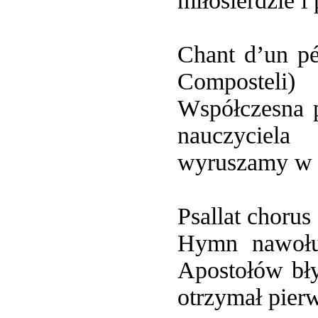
miłosierdzie i
Chant d’un pé
Composteli)
Współczesna p
nauczyciela
wyruszamy w 
Psallat chorus
Hymn nawołu
Apostołów bły
otrzymał pierw