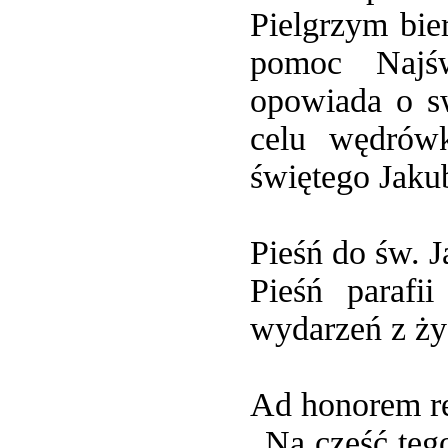
Pielgrzym bi
pomoc Najśw
opowiada o s
celu wędrów
świętego Jaku
Pieśń do św. 
Pieśń parafi
wydarzeń z ży
Ad honorem re
„Na cześć tego