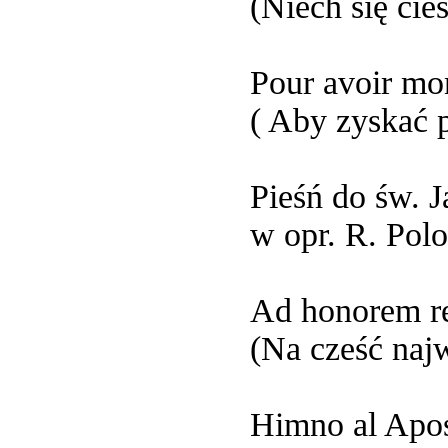
(Niech się cies
Pour avoir mo
( Aby zyskać 
Pieśń do św. J
w opr. R. Pol
Ad honorem re
(Na cześć naj
Himno al Apos