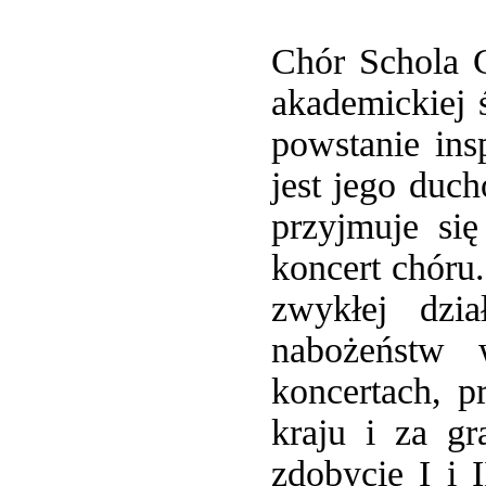
Chór Schola C
akademickiej
powstanie ins
jest jego duc
przyjmuje si
koncert chóru
zwykłej dzi
nabożeństw 
koncertach, p
kraju i za gr
zdobycie I i