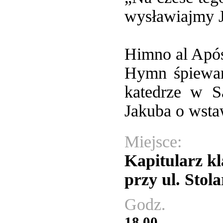
wysławiajmy 
Himno al Após
Hymn śpiewan
katedrze w S
Jakuba o wsta
Miejsce:
Kapitularz k
przy ul. Stola
Godz.
18.00