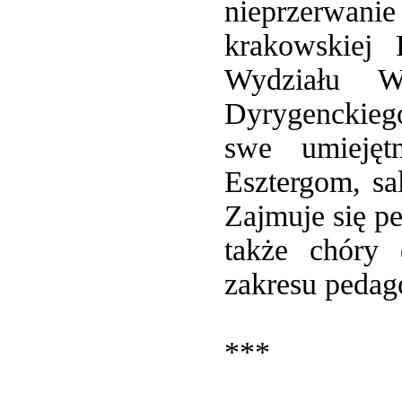
nieprzerwan
krakowskiej
Wydziału W
Dyrygenckieg
swe umiejęt
Esztergom, sa
Zajmuje się p
także chóry 
zakresu pedag
***