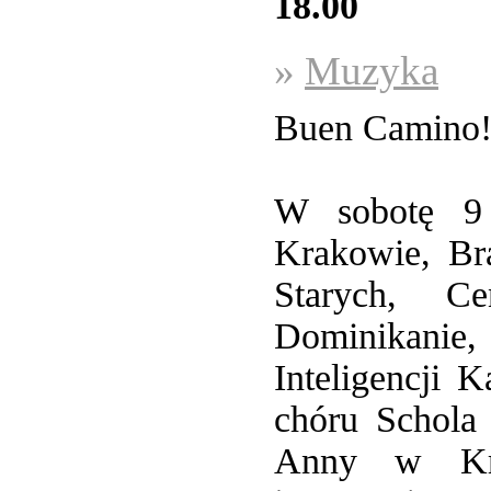
18.00
»
Muzyka
Buen Camino
W sobotę 9 
Krakowie, Br
Starych, C
Dominikanie
Inteligencji 
chóru Schola
Anny w Kra