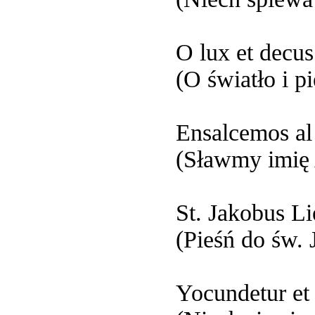
O lux et decus
(O światło i p
Ensalcemos al
(Sławmy imię 
St. Jakobus L
(Pieśń do św. 
Yocundetur et 