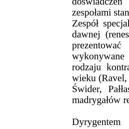
doświadczeń 
zespołami sta
Zespół specj
dawnej (renes
prezentować
wykonywane u
rodzaju kont
wieku (Ravel,
Świder, Pałł
madrygałów r
Dyrygentem 