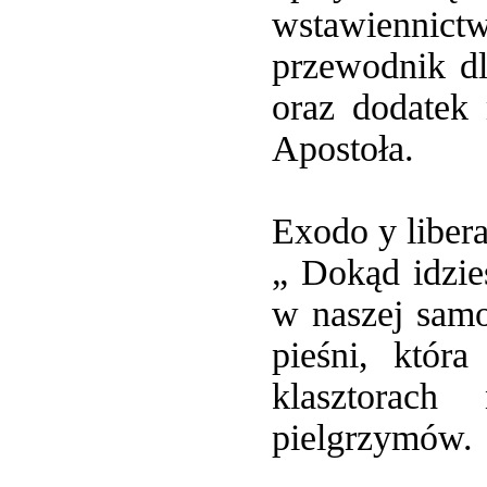
wstawiennict
przewodnik d
oraz dodatek
Apostoła.
Exodo y libera
„ Dokąd idzi
w naszej samo
pieśni, któr
klasztorac
pielgrzymów.