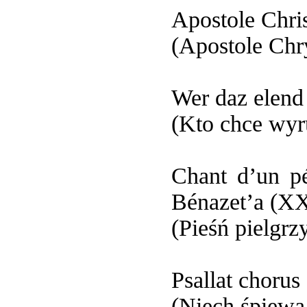
Apostole Chris
(Apostole Chr
Wer daz elend
(Kto chce wyr
Chant d’un pé
Bénazet’a (X
(Pieśń pielgr
Psallat chorus
(Niech śpiewa