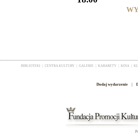
WY
|
|
|
|
|
BIBLIOTEKI
CENTRA KULTURY
GALERIE
KABARETY
KINA
K
Dodaj wydarzenie
|
D
P