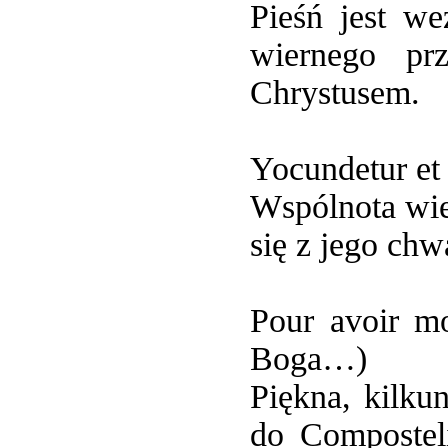
Pieśń jest w
wiernego pr
Chrystusem.
Yocundetur et l
Wspólnota wie
się z jego chw
Pour avoir m
Boga…)
Piękna, kilk
do Composteli