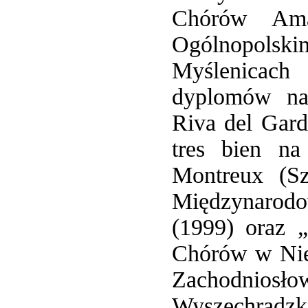
Chórów Ama
Ogólnopols
Myślenicach
dyplomów na
Riva del Gard
tres bien n
Montreux (S
Międzynarod
(1999) oraz 
Chórów w Niep
Zachodnios
Wyszechradzki