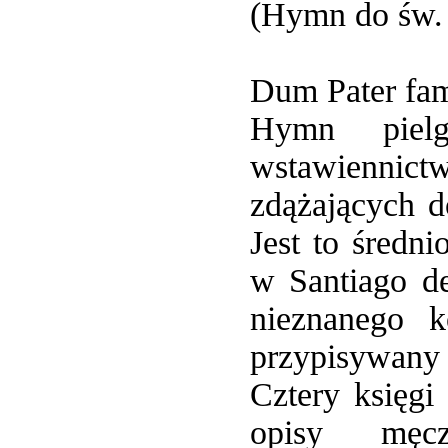
(Hymn do św. 
Dum Pater fam
Hymn piel
wstawiennict
zdążających d
Jest to średn
w Santiago de
nieznanego k
przypisywany
Cztery księgi 
opisy męc