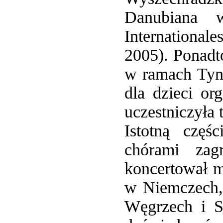
Danubiana 
International
2005). Ponadt
w ramach Tyni
dla dzieci o
uczestniczyła 
Istotną częś
chórami zag
koncertował m.
w Niemczech, 
Węgrzech i S