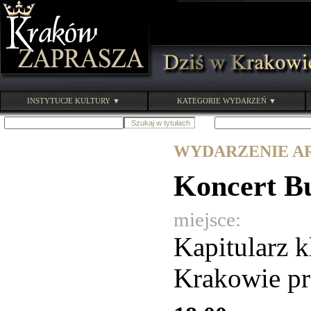
INSTYTUCJE KULTURY ▼
KATEGORIE WYDARZEŃ ▼
WYDARZENIE ARC
Koncert B
miejsce:
Kapitularz 
Krakowie prz