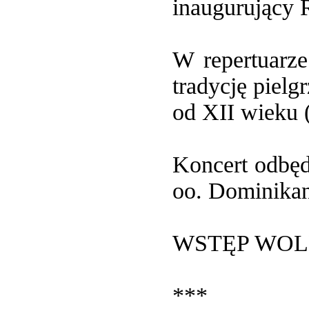
inaugurujący 
W repertuarze
tradycję piel
od XII wieku 
Koncert odbęd
oo. Dominikan
WSTĘP WO
***