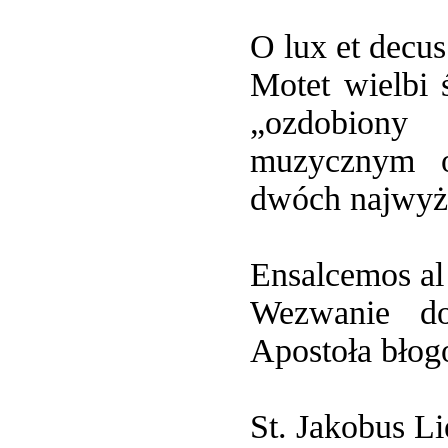
O lux et decus
Motet wielbi 
„ozdobiony
muzycznym o
dwóch najwyż
Ensalcemos al
Wezwanie do
Apostoła błog
St. Jakobus Li