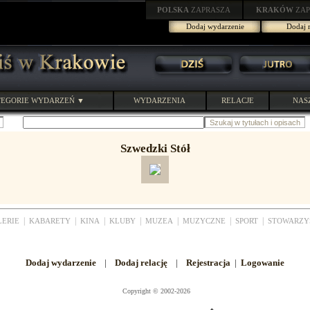
POLSKA
ZAPRASZA
KRAKÓW
ZAP
Dodaj wydarzenie
Dodaj r
EGORIE WYDARZEŃ ▼
WYDARZENIA
RELACJE
NAS
Szwedzki Stół
|
|
|
|
|
|
|
LERIE
KABARETY
KINA
KLUBY
MUZEA
MUZYCZNE
SPORT
STOWARZY
Dodaj wydarzenie
|
Dodaj relację
|
Rejestracja
|
Logowanie
Copyright
©
2002-2026