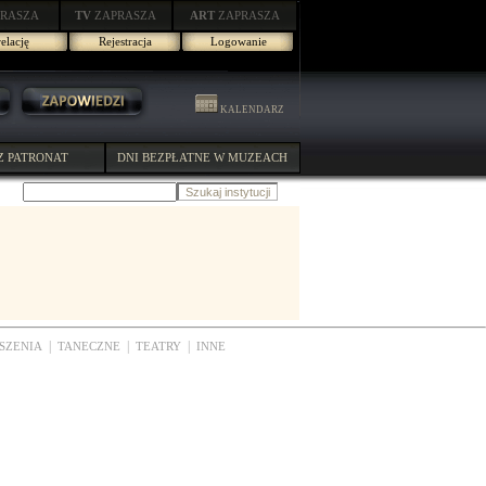
RASZA
TV
ZAPRASZA
ART
ZAPRASZA
elację
Rejestracja
Logowanie
KALENDARZ
Z PATRONAT
DNI BEZPŁATNE W MUZEACH
|
|
|
SZENIA
TANECZNE
TEATRY
INNE