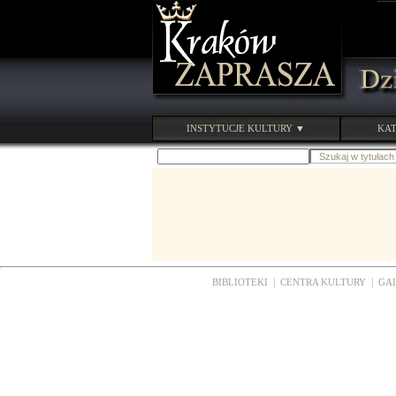
INSTYTUCJE KULTURY ▼
KAT
|
|
BIBLIOTEKI
CENTRA KULTURY
GA