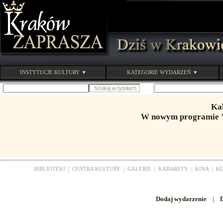
INSTYTUCJE KULTURY ▼
KATEGORIE WYDARZEŃ ▼
Ka
W nowym programie "
|
|
|
|
|
BIBLIOTEKI
CENTRA KULTURY
GALERIE
KABARETY
KINA
K
Dodaj wydarzenie
|
D