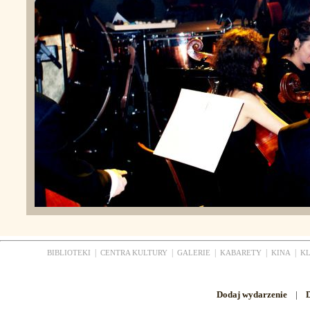
|
|
|
|
|
BIBLIOTEKI
CENTRA KULTURY
GALERIE
KABARETY
KINA
K
Dodaj wydarzenie
|
D