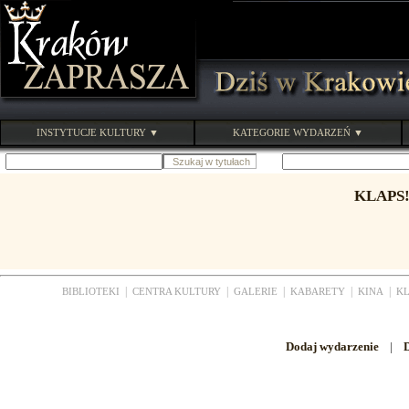
INSTYTUCJE KULTURY ▼
KATEGORIE WYDARZEŃ ▼
KLAPS
|
|
|
|
|
BIBLIOTEKI
CENTRA KULTURY
GALERIE
KABARETY
KINA
K
Dodaj wydarzenie
|
D