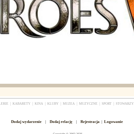
|
|
|
|
|
|
|
LERIE
KABARETY
KINA
KLUBY
MUZEA
MUZYCZNE
SPORT
STOWARZY
Dodaj wydarzenie
|
Dodaj relację
|
Rejestracja
|
Logowanie
Copyright
©
2002-2026