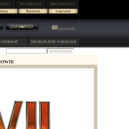
RASZA
TV
ZAPRASZA
ART
ZAPRASZA
elację
Rejestracja
Logowanie
KALENDARZ
Z PATRONAT
DNI BEZPŁATNE W MUZEACH
KOWIE