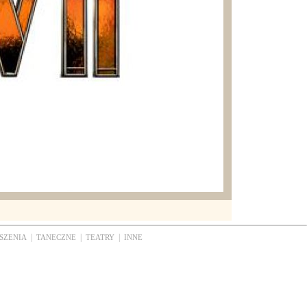
|
|
|
SZENIA
TANECZNE
TEATRY
INNE