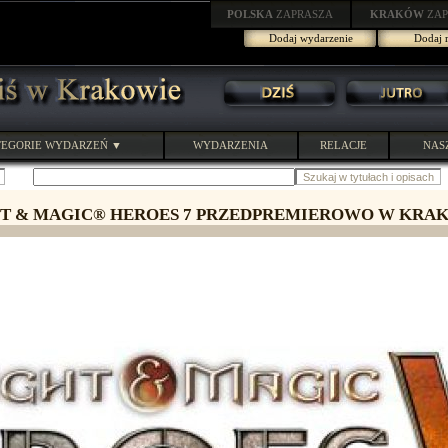
POLSKA
ZAPRASZA
KRAKÓW
ZAP
Dodaj wydarzenie
Dodaj r
EGORIE WYDARZEŃ ▼
WYDARZENIA
RELACJE
NAS
T & MAGIC® HEROES 7 PRZEDPREMIEROWO W KRA