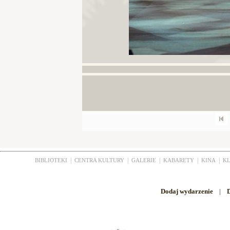
|
|
|
|
|
BIBLIOTEKI
CENTRA KULTURY
GALERIE
KABARETY
KINA
K
Dodaj wydarzenie
|
D