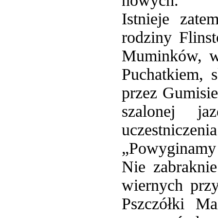
nowych.
Istnieje zat
rodziny Flin
Muminków, w
Puchatkiem, 
przez Gumisie
szalonej j
uczestnicz
„Powyginamy ś
Nie zabrakni
wiernych prz
Pszczółki M