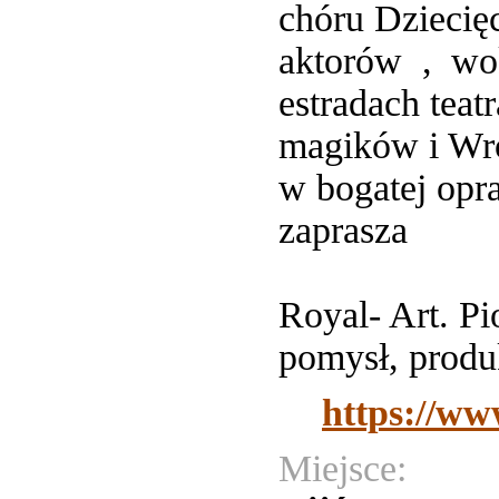
chóru Dziecię
aktorów , wo
estradach teat
magików i Wr
w bogatej opr
zaprasza
Royal- Art. 
pomysł, produk
https://ww
Miejsce: