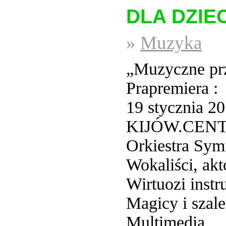
DLA DZIEC
»
Muzyka
„Muzyczne pr
Prapremiera :
19 stycznia 2
KIJÓW.CEN
Orkiestra Sym
Wokaliści, akt
Wirtuozi instr
Magicy i szal
Multimedia