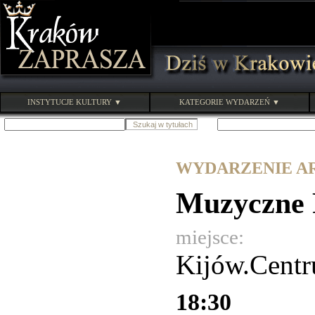
INSTYTUCJE KULTURY ▼
KATEGORIE WYDARZEŃ ▼
WYDARZENIE ARC
Muzyczne 
miejsce:
Kijów.Cent
18:30