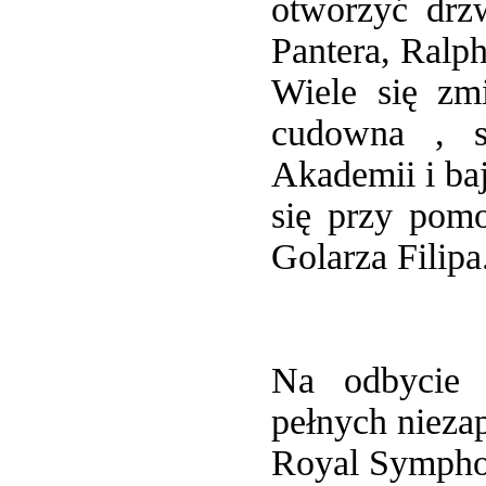
otworzyć drz
Pantera, Ralp
Wiele się zmi
cudowna , s
Akademii i ba
się przy pomo
Golarza Filipa
Na odbycie 
pełnych nieza
Royal Sympho