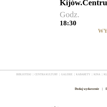
Kijów.Centr
Godz.
18:30
WY
|
|
|
|
|
BIBLIOTEKI
CENTRA KULTURY
GALERIE
KABARETY
KINA
K
Dodaj wydarzenie
|
D