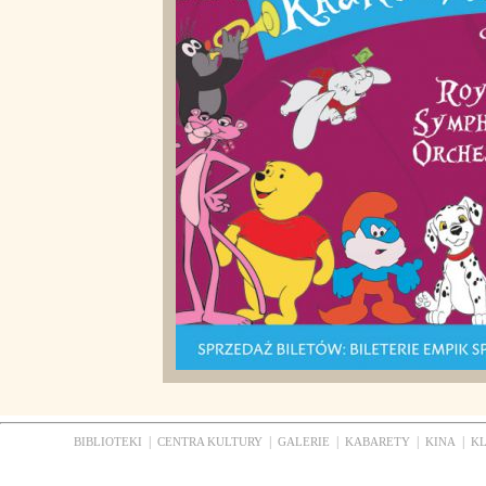
|
|
|
|
|
BIBLIOTEKI
CENTRA KULTURY
GALERIE
KABARETY
KINA
K