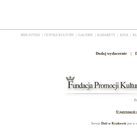
|
|
|
|
|
BIBLIOTEKI
CENTRA KULTURY
GALERIE
KABARETY
KINA
K
Dodaj wydarzenie
|
D
P
O patronacie
Serwis
Dziś w Krakowie
jest w 