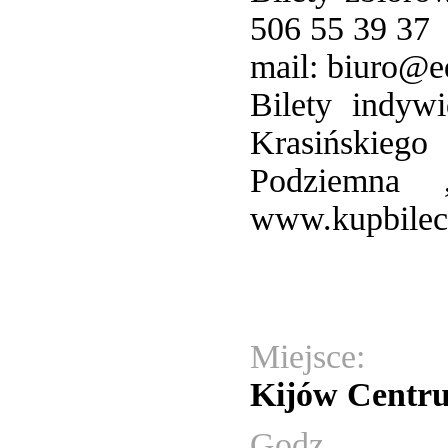
506 55 39 37
mail: biuro@e
Bilety indyw
Krasińskieg
Podziemna
www.kupbilec
Miejsce:
Kijów Centr
Godz.