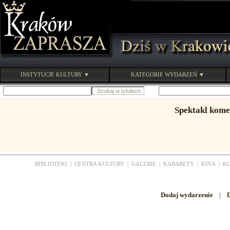
INSTYTUCJE KULTURY ▼
KATEGORIE WYDARZEŃ ▼
Spektakl kome
|
|
|
|
|
BIBLIOTEKI
CENTRA KULTURY
GALERIE
KABARETY
KINA
K
Dodaj wydarzenie
|
D